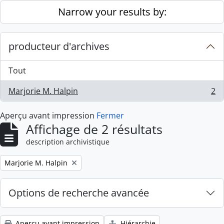
Skip to main content
Narrow your results by:
producteur d'archives
Tout
Marjorie M. Halpin
2
, 2 résultats
Aperçu avant impression
Fermer
Affichage de 2 résultats
description archivistique
Remove filter:
Marjorie M. Halpin
Options de recherche avancée
Aperçu avant impression
Hiérarchie