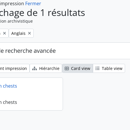
 impression
Fermer
ichage de 1 résultats
ion archivistique
Remove filter:
n
Anglais
de recherche avancée
nt impression
Hiérarchie
Card view
Table view
n chests
n chests