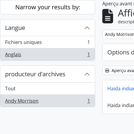
Aperçu avant
Skip to main content
Narrow your results by:
Aff
descript
Langue
Remove filter:
Andy Morriso
Fichiers uniques
1
, 1 résultats
Options 
Anglais
1
, 1 résultats
Aperçu ava
producteur d'archives
Tout
Haida india
Andy Morrison
1
, 1 résultats
Haida india