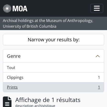
Skip to main content
Togg
Archival holdings at the Museum of Anthropology,
University of British Columbia
Narrow your results by:
Genre
Tout
Clippings
1
, 1 résultats
Prints
1
, 1 résultats
Affichage de 1 résultats
description archivistique