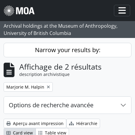
Skip to main content
Togg
Archival holdings at the Museum of Anthropology,
University of British Columbia
Narrow your results by:
Affichage de 2 résultats
description archivistique
Remove filter:
Marjorie M. Halpin
Options de recherche avancée
Aperçu avant impression
Hiérarchie
Card view
Table view