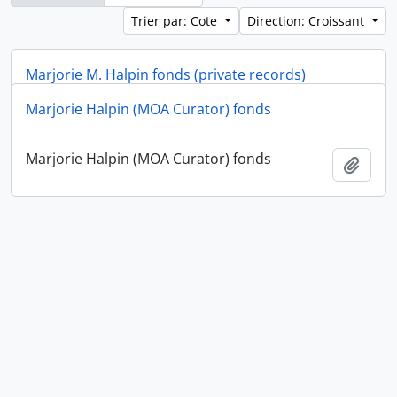
Trier par: Cote
Direction: Croissant
Marjorie M. Halpin fonds (private records)
Marjorie Halpin (MOA Curator) fonds
Marjorie M. Halpin fonds (private records)
Ajout
Marjorie Halpin (MOA Curator) fonds
Ajout