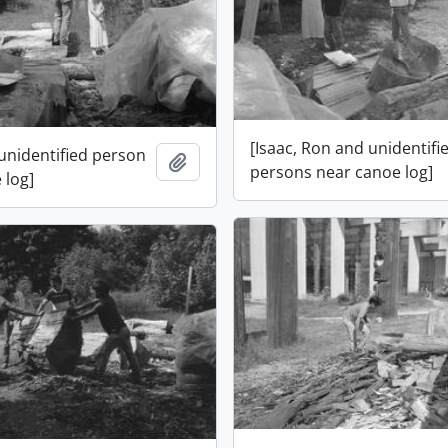
[Isaac, Ron and unidentifi
 unidentified person
Ajouter au presse-papier
persons near canoe log]
 log]