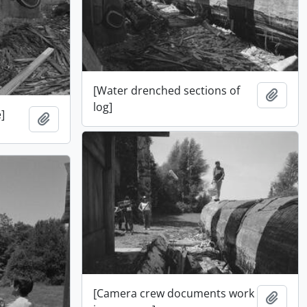
[Water drenched sections of
Ajout
log]
]
Ajouter au presse-papier
[Camera crew documents work
Ajout