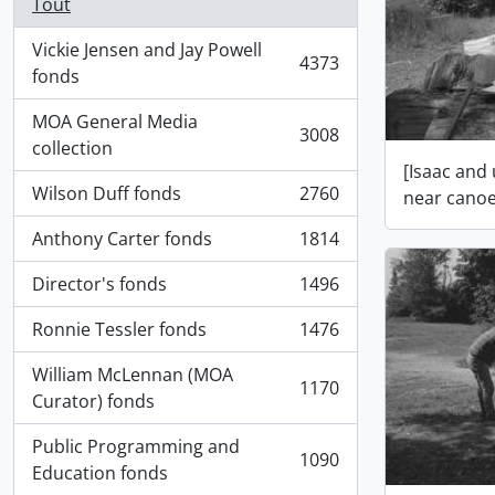
Tout
Vickie Jensen and Jay Powell
4373
, 4373 résultats
fonds
MOA General Media
3008
, 3008 résultats
collection
[Isaac and
Wilson Duff fonds
2760
near canoe
, 2760 résultats
Anthony Carter fonds
1814
, 1814 résultats
Director's fonds
1496
, 1496 résultats
Ronnie Tessler fonds
1476
, 1476 résultats
William McLennan (MOA
1170
, 1170 résultats
Curator) fonds
Public Programming and
1090
, 1090 résultats
Education fonds