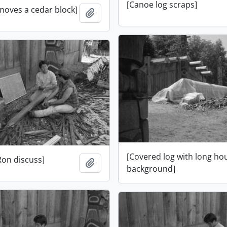
[Canoe log scraps]
moves a cedar block]
Ajouter au presse-papier
[Covered log with long ho
Ron discuss]
Ajouter au presse-papier
background]