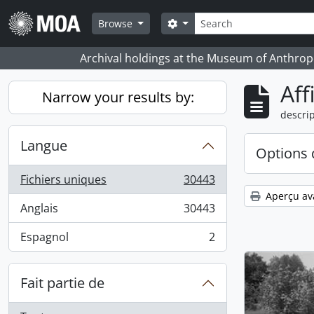
Skip to main content
Rechercher
Search options
Browse
Archival holdings at the Museum of Anthropo
Aff
Narrow your results by:
descrip
Langue
Options 
Fichiers uniques
30443
, 30443 résultats
Aperçu av
Anglais
30443
, 30443 résultats
Espagnol
2
, 2 résultats
Fait partie de