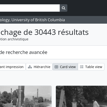
Search in browse page
logy, University of British Columbia
ichage de 30443 résultats
tion archivistique
de recherche avancée
ant impression
Hiérarchie
Card view
Table view