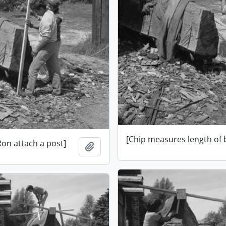
[Chip measures length of
Ron attach a post]
Ajouter au presse-papier