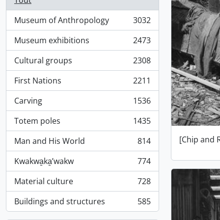
Tout
Museum of Anthropology
3032
, 3032 résultats
Museum exhibitions
2473
, 2473 résultats
Cultural groups
2308
, 2308 résultats
First Nations
2211
, 2211 résultats
Carving
1536
, 1536 résultats
Totem poles
1435
, 1435 résultats
[Chip and 
Man and His World
814
, 814 résultats
Kwakwa̱ka̱ʼwakw
774
, 774 résultats
Material culture
728
, 728 résultats
Buildings and structures
585
, 585 résultats