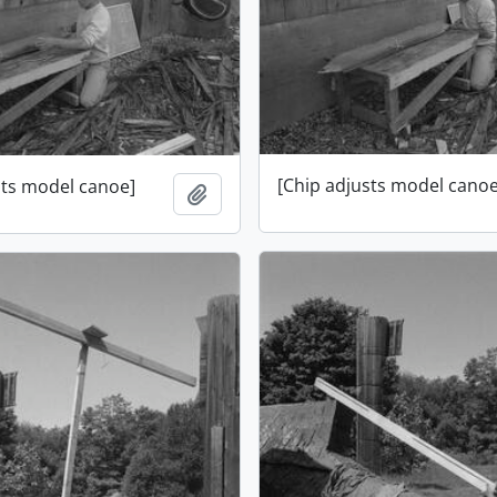
[Chip adjusts model canoe
sts model canoe]
Ajouter au presse-papier