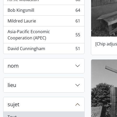
, 68 résultats
Bob Kingsmill
64
, 64 résultats
Mildred Laurie
61
, 61 résultats
Asia-Pacific Economic
55
, 55 résultats
Cooperation (APEC)
[Chip adju
David Cunningham
51
, 51 résultats
nom
lieu
sujet