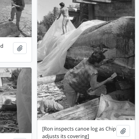
ed
Ajouter au presse-papier
[Ron inspects canoe log as Chip
Ajout
adjusts its covering]