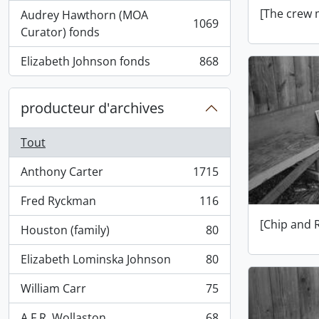
[The crew 
Audrey Hawthorn (MOA
1069
, 1069 résultats
Curator) fonds
Elizabeth Johnson fonds
868
, 868 résultats
producteur d'archives
Tout
Anthony Carter
1715
, 1715 résultats
Fred Ryckman
116
, 116 résultats
[Chip and 
Houston (family)
80
, 80 résultats
Elizabeth Lominska Johnson
80
, 80 résultats
William Carr
75
, 75 résultats
A.F.R. Wollaston
68