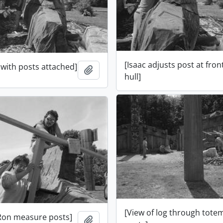
[Isaac adjusts post at fron
 with posts attached]
Ajouter au presse-papier
hull]
[View of log through tote
Ron measure posts]
Ajouter au presse-papier