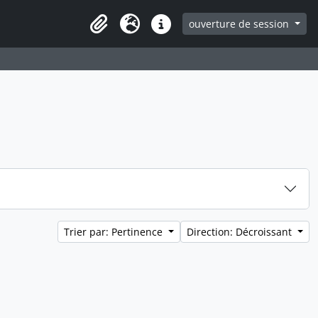
ouverture de session
Clipboard
Langue
Liens rapides
Trier par: Pertinence
Direction: Décroissant