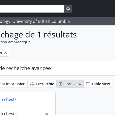
Search in browse page
logy, University of British Columbia
ichage de 1 résultats
tion archivistique
on
de recherche avancée
ant impression
Hiérarchie
Card view
Table view
an chests
an chests