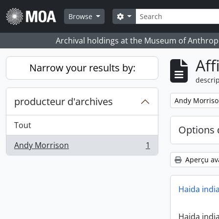
Skip to main content
Rechercher
Search options
Browse
Archival holdings at the Museum of Anthropo
Aff
Narrow your results by:
descrip
producteur d'archives
Remove filter:
Andy Morris
Tout
Options 
Andy Morrison
1
, 1 résultats
Aperçu av
Haida indi
Haida indi