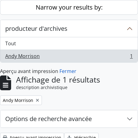
Skip to main content
Narrow your results by:
producteur d'archives
Tout
Andy Morrison
1
, 1 résultats
Aperçu avant impression
Fermer
Affichage de 1 résultats
description archivistique
Remove filter:
Andy Morrison
Options de recherche avancée
Aperçu avant impression
Hiérarchie