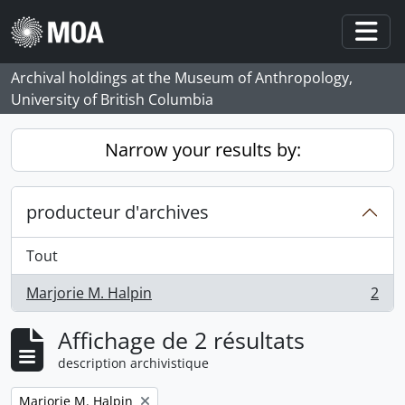
Skip to main content
Togg
Archival holdings at the Museum of Anthropology,
University of British Columbia
Narrow your results by:
producteur d'archives
Tout
Marjorie M. Halpin
2
, 2 résultats
Affichage de 2 résultats
description archivistique
Remove filter:
Marjorie M. Halpin