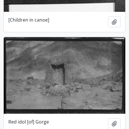
[Children in canoe]
Ajout
Red idol [of] Gorge
Ajout