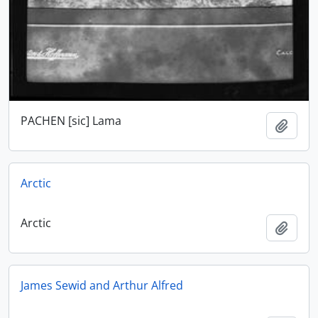
PACHEN [sic] Lama
Ajout
Arctic
Arctic
Ajout
James Sewid and Arthur Alfred