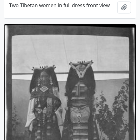
Two Tibetan women in full dress front view
Ajout