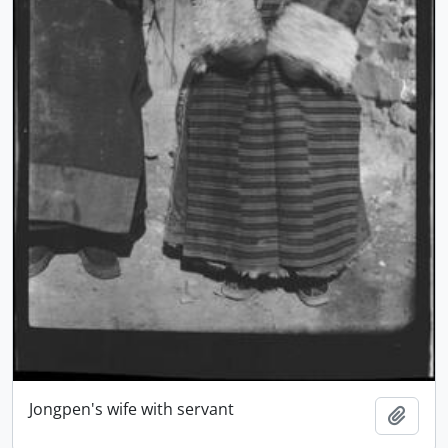
Jongpen's wife with servant
Ajout