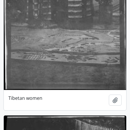
Tibetan women
Ajout