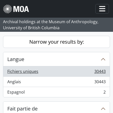
Skip to main content
Togg
Archival holdings at the Museum of Anthropology,
University of British Columbia
Narrow your results by:
Langue
Fichiers uniques
30443
, 30443 résultats
Anglais
30443
, 30443 résultats
Espagnol
2
, 2 résultats
Fait partie de