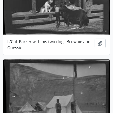
L/Col. Parker with his two dogs Brownie and
Ajout
Guessie