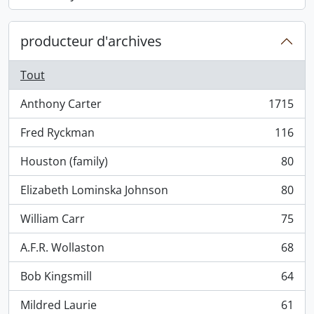
, 868 résultats
producteur d'archives
Tout
Anthony Carter
1715
, 1715 résultats
Fred Ryckman
116
, 116 résultats
Houston (family)
80
, 80 résultats
Elizabeth Lominska Johnson
80
, 80 résultats
William Carr
75
, 75 résultats
A.F.R. Wollaston
68
, 68 résultats
Bob Kingsmill
64
, 64 résultats
Mildred Laurie
61
, 61 résultats