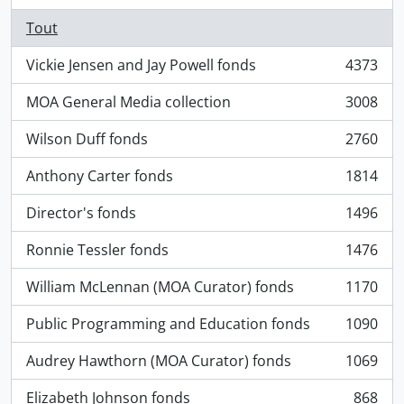
Tout
Vickie Jensen and Jay Powell fonds
4373
, 4373 résultats
MOA General Media collection
3008
, 3008 résultats
Wilson Duff fonds
2760
, 2760 résultats
Anthony Carter fonds
1814
, 1814 résultats
Director's fonds
1496
, 1496 résultats
Ronnie Tessler fonds
1476
, 1476 résultats
William McLennan (MOA Curator) fonds
1170
, 1170 résultats
Public Programming and Education fonds
1090
, 1090 résultats
Audrey Hawthorn (MOA Curator) fonds
1069
, 1069 résultats
Elizabeth Johnson fonds
868