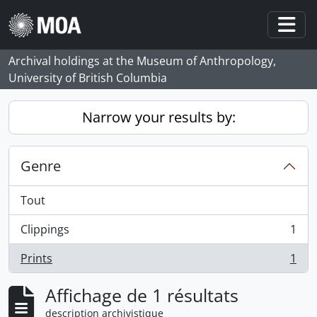
Skip to main content
Togg
Archival holdings at the Museum of Anthropology,
University of British Columbia
Narrow your results by:
Genre
Tout
Clippings
1
, 1 résultats
Prints
1
, 1 résultats
Affichage de 1 résultats
description archivistique