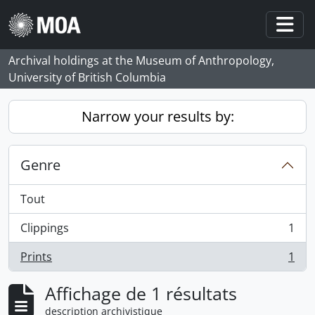
Skip to main content
Togg
Archival holdings at the Museum of Anthropology,
University of British Columbia
Narrow your results by:
Genre
Tout
Clippings
1
, 1 résultats
Prints
1
, 1 résultats
Affichage de 1 résultats
description archivistique