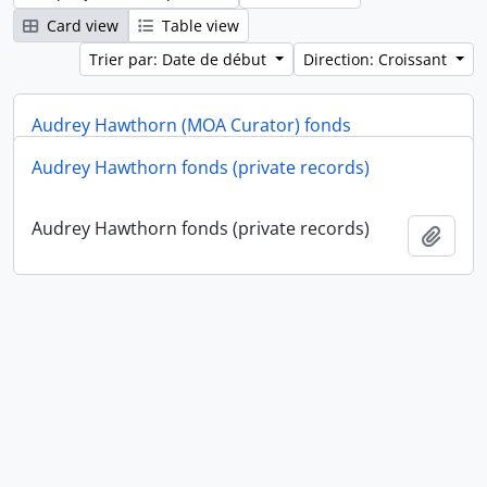
Card view
Table view
Trier par: Date de début
Direction: Croissant
Audrey Hawthorn (MOA Curator) fonds
Audrey Hawthorn fonds (private records)
Audrey Hawthorn (MOA Curator) fonds
Ajout
Audrey Hawthorn fonds (private records)
Ajout