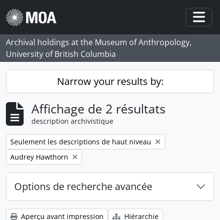
Skip to main content
Togg
Archival holdings at the Museum of Anthropology,
University of British Columbia
Narrow your results by:
Affichage de 2 résultats
description archivistique
Remove filter:
Seulement les descriptions de haut niveau
Remove filter:
Audrey Hawthorn
Options de recherche avancée
Aperçu avant impression
Hiérarchie