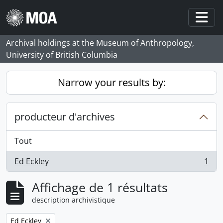
Skip to main content
Togg
Archival holdings at the Museum of Anthropology,
University of British Columbia
Narrow your results by:
producteur d'archives
Tout
Ed Eckley
1
, 1 résultats
Affichage de 1 résultats
description archivistique
Remove filter:
Ed Eckley