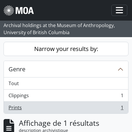
Skip to main content
Togg
Archival holdings at the Museum of Anthropology,
University of British Columbia
Narrow your results by:
Genre
Tout
Clippings
1
, 1 résultats
Prints
1
, 1 résultats
Affichage de 1 résultats
description archivistique