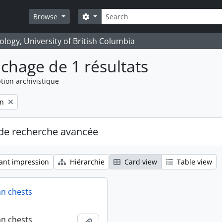
Rechercher
Search options
Browse
logy, University of British Columbia
ichage de 1 résultats
tion archivistique
on
de recherche avancée
ant impression
Hiérarchie
Card view
Table view
an chests
an chests