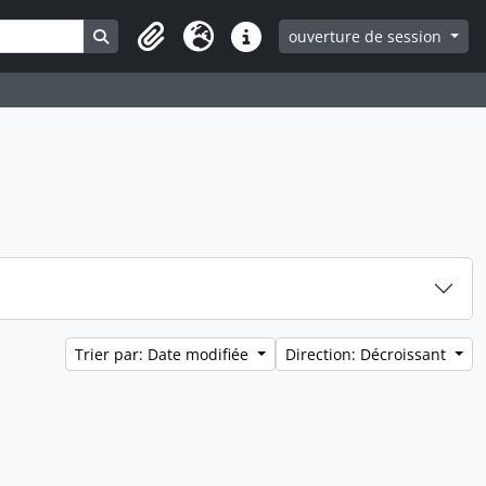
Search in browse page
ouverture de session
Clipboard
Langue
Liens rapides
Trier par: Date modifiée
Direction: Décroissant