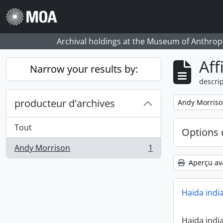
Skip to main content
Archival holdings at the Museum of Anthropo
Aff
Narrow your results by:
descrip
producteur d'archives
Remove filter:
Andy Morris
Tout
Options 
Andy Morrison
1
, 1 résultats
Aperçu av
Haida indi
Haida indi