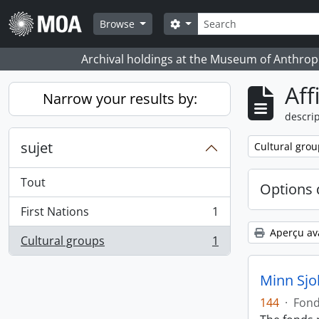
Skip to main content
Rechercher
Search options
Browse
Archival holdings at the Museum of Anthropo
Aff
Narrow your results by:
descrip
sujet
Remove filter:
Cultural grou
Tout
Options 
First Nations
1
, 1 résultats
Aperçu av
Cultural groups
1
, 1 résultats
Minn Sjo
144
·
Fon