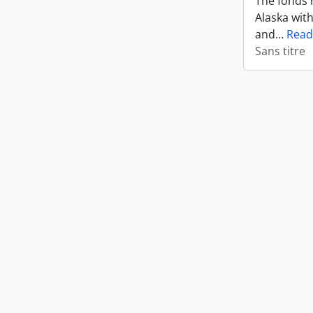
The fonds r
Alaska wit
and
…
Read
Sans titre