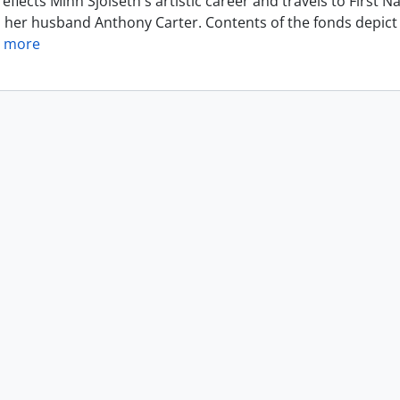
eflects Minn Sjolseth's artistic career and travels to Firs
h her husband Anthony Carter. Contents of the fonds depict 
 more