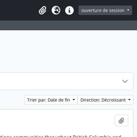
ouverture de session
Clipboard
Langue
Liens rapides
Trier par: Date de fin
Direction: Décroissant
Ajout