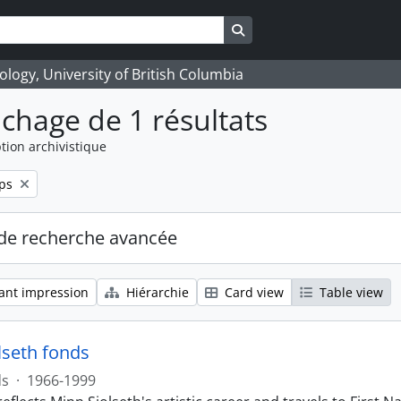
Search in browse page
logy, University of British Columbia
ichage de 1 résultats
tion archivistique
ps
de recherche avancée
ant impression
Hiérarchie
Card view
Table view
lseth fonds
ds
·
1966-1999