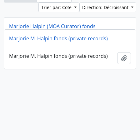
Trier par: Cote
Direction: Décroissant
Marjorie Halpin (MOA Curator) fonds
Marjorie M. Halpin fonds (private records)
Marjorie Halpin (MOA Curator) fonds
Ajout
Marjorie M. Halpin fonds (private records)
Ajout