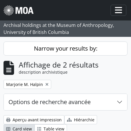
Skip to main content
Togg
Archival holdings at the Museum of Anthropology,
University of British Columbia
Narrow your results by:
Affichage de 2 résultats
description archivistique
Remove filter:
Marjorie M. Halpin
Options de recherche avancée
Aperçu avant impression
Hiérarchie
Card view
Table view