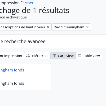
 impression
Fermer
ichage de 1 résultats
ion archivistique
Remove filter:
 descriptions de haut niveau
David Cunningham
de recherche avancée
nt impression
Hiérarchie
Card view
Table view
ingham fonds
ingham fonds