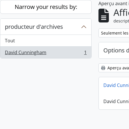
Aperçu avant
Skip to main content
Narrow your results by:
Aff
descript
producteur d'archives
Remove filter:
Seulement les
Tout
Options 
David Cunningham
1
, 1 résultats
Aperçu ava
David Cunn
David Cunn