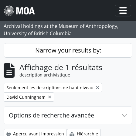
Skip to main content
Togg
Archival holdings at the Museum of Anthropology,
University of British Columbia
Narrow your results by:
Affichage de 1 résultats
description archivistique
Remove filter:
Seulement les descriptions de haut niveau
Remove filter:
David Cunningham
Options de recherche avancée
Aperçu avant impression
Hiérarchie