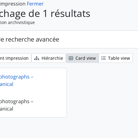
 impression
Fermer
ichage de 1 résultats
ion archivistique
de recherche avancée
nt impression
Hiérarchie
Card view
Table view
 photographs –
nical
 photographs –
nical