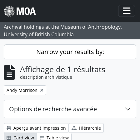
Skip to main content
Togg
Archival holdings at the Museum of Anthropology,
University of British Columbia
Narrow your results by:
Affichage de 1 résultats
description archivistique
Remove filter:
Andy Morrison
Options de recherche avancée
Aperçu avant impression
Hiérarchie
Card view
Table view