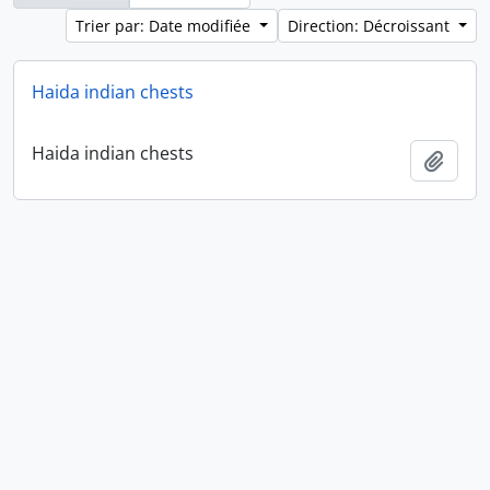
Trier par: Date modifiée
Direction: Décroissant
Haida indian chests
Haida indian chests
Ajout