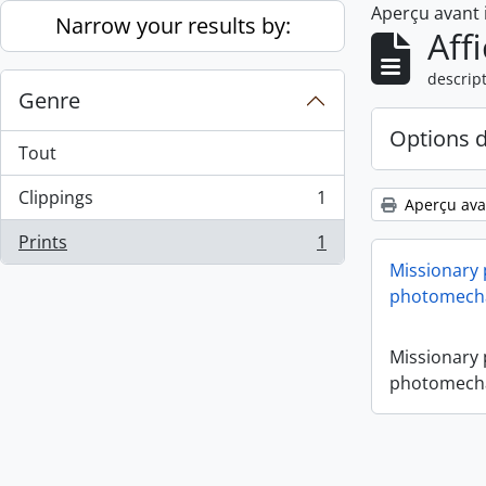
Aperçu avant
Skip to main content
Narrow your results by:
Aff
descript
Genre
Options 
Tout
Clippings
1
Aperçu ava
, 1 résultats
Prints
1
, 1 résultats
Missionary
photomecha
Missionary
photomecha