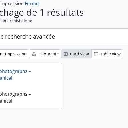
 impression
Fermer
ichage de 1 résultats
ion archivistique
de recherche avancée
nt impression
Hiérarchie
Card view
Table view
 photographs –
nical
 photographs –
nical