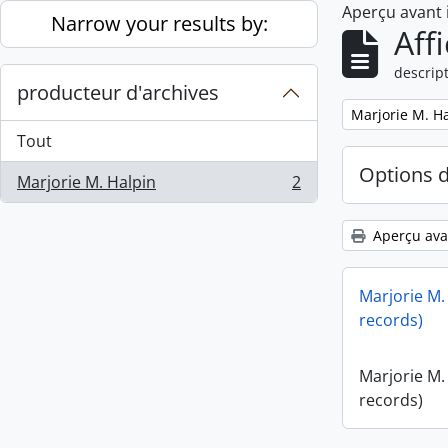
Aperçu avant
Skip to main content
Narrow your results by:
Aff
descript
producteur d'archives
Remove filter:
Marjorie M. H
Tout
Options 
Marjorie M. Halpin
2
, 2 résultats
Aperçu ava
Marjorie M.
records)
Marjorie M.
records)