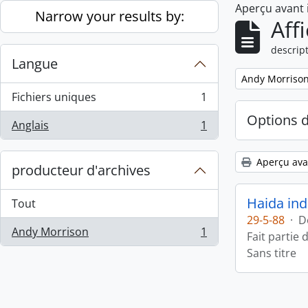
Aperçu avant
Skip to main content
Narrow your results by:
Aff
descript
Langue
Remove filter:
Andy Morriso
Fichiers uniques
1
, 1 résultats
Options 
Anglais
1
, 1 résultats
Aperçu ava
producteur d'archives
Haida ind
Tout
29-5-88
·
D
Andy Morrison
1
Fait partie 
, 1 résultats
Sans titre