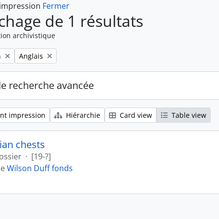
 impression
Fermer
ichage de 1 résultats
ion archivistique
Remove filter:
n
Anglais
de recherche avancée
nt impression
Hiérarchie
Card view
Table view
ian chests
ossier
·
[19-?]
de
Wilson Duff fonds