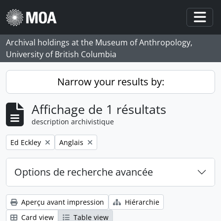
Skip to main content
Togg
Archival holdings at the Museum of Anthropology,
University of British Columbia
Narrow your results by:
Affichage de 1 résultats
description archivistique
Remove filter:
Remove filter:
Ed Eckley
Anglais
Options de recherche avancée
Aperçu avant impression
Hiérarchie
Card view
Table view