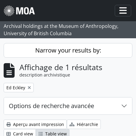
Skip to main content
Togg
Archival holdings at the Museum of Anthropology,
University of British Columbia
Narrow your results by:
Affichage de 1 résultats
description archivistique
Remove filter:
Ed Eckley
Options de recherche avancée
Aperçu avant impression
Hiérarchie
Card view
Table view