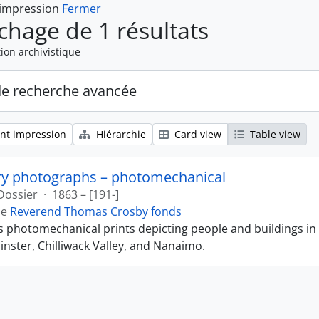
 impression
Fermer
ichage de 1 résultats
ion archivistique
de recherche avancée
nt impression
Hiérarchie
Card view
Table view
ry photographs – photomechanical
Dossier
·
1863 – [191-]
de
Reverend Thomas Crosby fonds
ns photomechanical prints depicting people and buildings in
ster, Chilliwack Valley, and Nanaimo.