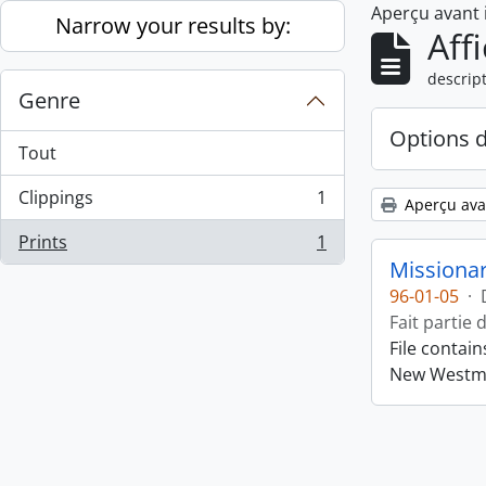
Aperçu avant
Skip to main content
Narrow your results by:
Aff
descript
Genre
Options 
Tout
Clippings
1
Aperçu ava
, 1 résultats
Prints
1
, 1 résultats
Missiona
96-01-05
·
Fait partie 
File contai
New Westmin