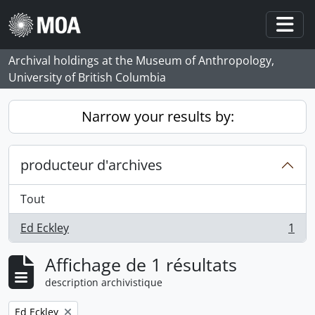
Skip to main content
Togg
Archival holdings at the Museum of Anthropology,
University of British Columbia
Narrow your results by:
producteur d'archives
Tout
Ed Eckley
1
, 1 résultats
Affichage de 1 résultats
description archivistique
Remove filter:
Ed Eckley