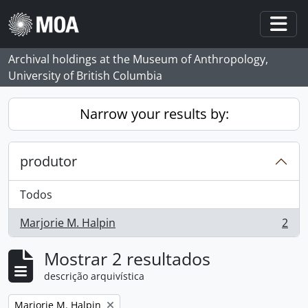
Skip to main content
Togg
Archival holdings at the Museum of Anthropology,
University of British Columbia
Narrow your results by:
produtor
Todos
Marjorie M. Halpin
2
, 2 resultados
Mostrar 2 resultados
descrição arquivística
Remove filter:
Marjorie M. Halpin