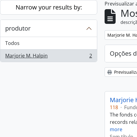
Previsualizar
Skip to main content
Narrow your results by:
Mos
descriçã
produtor
Remove filter:
Marjorie M. H
Todos
Opções d
Marjorie M. Halpin
2
, 2 resultados
Previsualiz
Marjorie 
118
·
Fund
The fonds c
records rela
more
Sem título