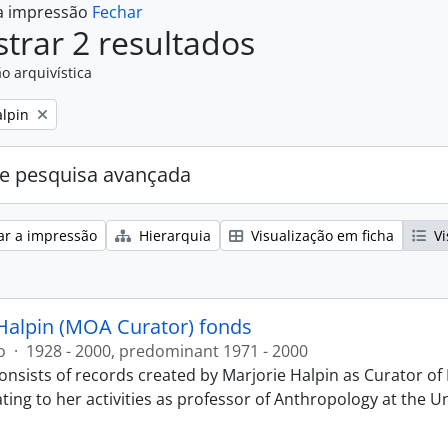
 a impressão
Fechar
trar 2 resultados
o arquivística
alpin
e pesquisa avançada
ar a impressão
Hierarquia
Visualização em ficha
Vi
Halpin (MOA Curator) fonds
o
·
1928 - 2000, predominant 1971 - 2000
onsists of records created by Marjorie Halpin as Curator 
ting to her activities as professor of Anthropology at the U