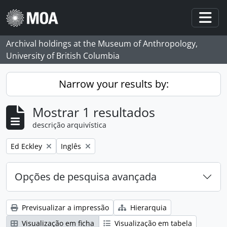
Skip to main content
Togg
Archival holdings at the Museum of Anthropology,
University of British Columbia
Narrow your results by:
Mostrar 1 resultados
descrição arquivística
Remove filter:
Remove filter:
Ed Eckley
Inglês
Opções de pesquisa avançada
Previsualizar a impressão
Hierarquia
Visualização em ficha
Visualização em tabela