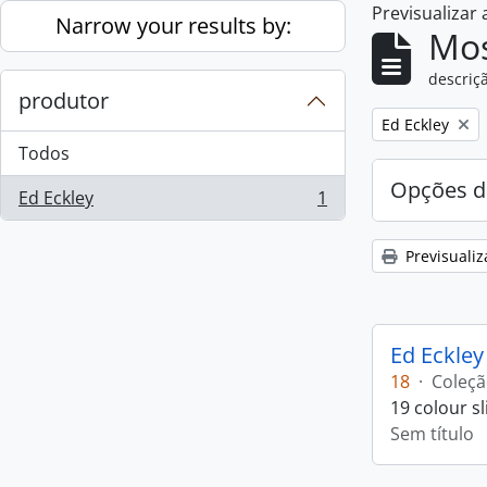
Previsualizar
Skip to main content
Narrow your results by:
Mos
descriçã
produtor
Remove filter:
Ed Eckley
Todos
Opções d
Ed Eckley
1
, 1 resultados
Previsualiz
Ed Eckley
18
·
Coleç
19 colour s
Sem título