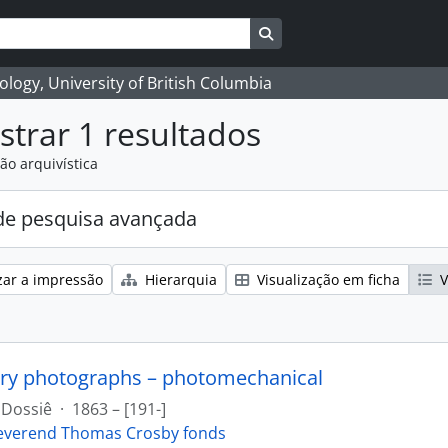
Search in browse page
logy, University of British Columbia
trar 1 resultados
ão arquivística
e pesquisa avançada
zar a impressão
Hierarquia
Visualização em ficha
V
ry photographs – photomechanical
Dossiê
·
1863 – [191-]
everend Thomas Crosby fonds