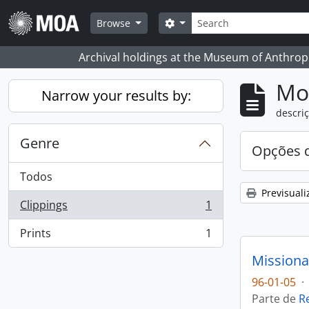
Skip to main content
Pesquisar
Search options
Browse
Archival holdings at the Museum of Anthropo
Mos
Narrow your results by:
descriç
Genre
Opções d
Todos
Previsuali
Clippings
1
, 1 resultados
Prints
1
, 1 resultados
Missiona
96-01-05
·
Parte de
R