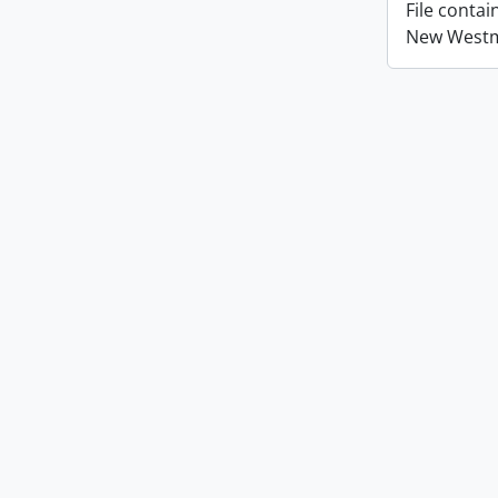
File conta
New Westmi