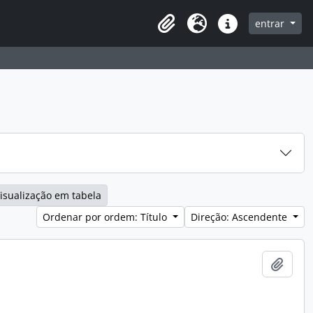
entrar
Clipboard
Idioma
Ligações rápidas
isualização em tabela
Ordenar por ordem: Título
Direção: Ascendente
Adici