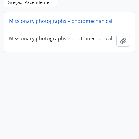
Direção: Ascendente
Missionary photographs – photomechanical
Missionary photographs – photomechanical
Adici