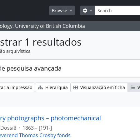
Pesquisar
Search options
Browse
logy, University of British Columbia
trar 1 resultados
ão arquivística
e pesquisa avançada
zar a impressão
Hierarquia
Visualização em ficha
V
ry photographs – photomechanical
Dossiê
·
1863 – [191-]
everend Thomas Crosby fonds