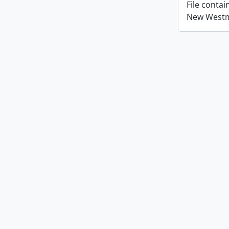
File conta
New Westmi