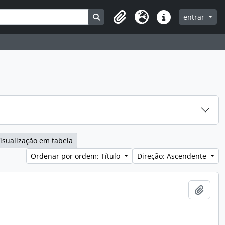
Search in browse page
entrar
Clipboard
Idioma
Ligações rápidas
isualização em tabela
Ordenar por ordem: Título
Direção: Ascendente
Adici