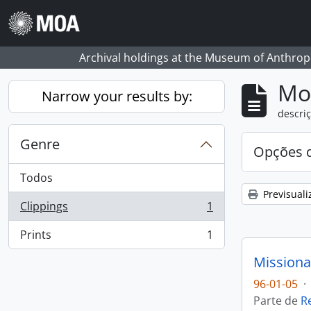
Skip to main content
Archival holdings at the Museum of Anthropo
Mos
Narrow your results by:
descriç
Genre
Opções d
Todos
Previsuali
Clippings
1
, 1 resultados
Prints
1
, 1 resultados
Missiona
96-01-05
·
Parte de
R