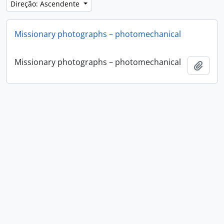
Direção: Ascendente
Missionary photographs – photomechanical
Missionary photographs – photomechanical
Adici