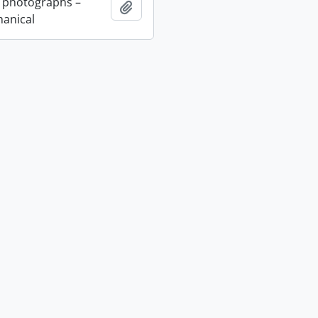
 photographs –
Adicionar à área de transferência
anical