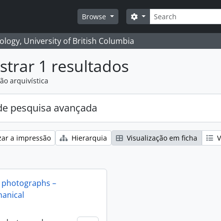
Pesquisar
Search options
Browse
logy, University of British Columbia
trar 1 resultados
ão arquivística
e pesquisa avançada
zar a impressão
Hierarquia
Visualização em ficha
V
 photographs –
anical