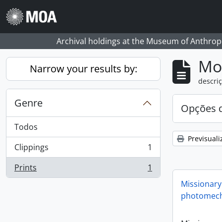
Skip to main content
Archival holdings at the Museum of Anthropo
Mos
Narrow your results by:
descriç
Genre
Opções d
Todos
Previsuali
Clippings
1
, 1 resultados
Prints
1
, 1 resultados
Missionary
photomech