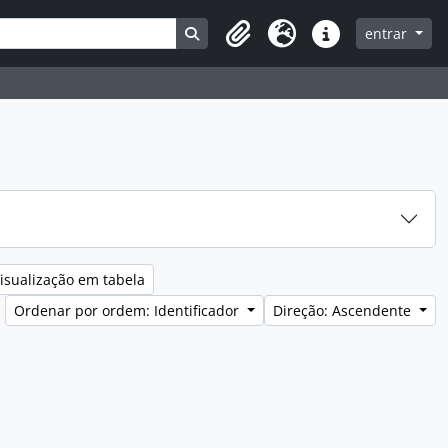
Search in browse page
entrar
Clipboard
Idioma
Ligações rápidas
isualização em tabela
Ordenar por ordem: Identificador
Direção: Ascendente