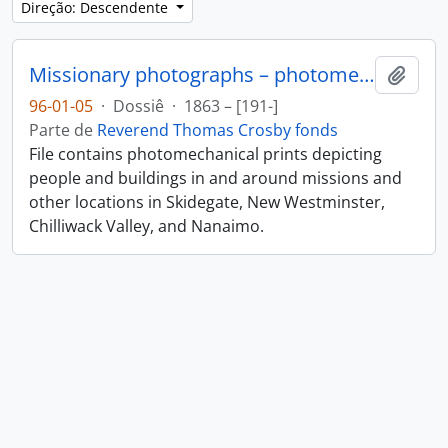
Direção: Descendente
Missionary photographs – photomechanical
Adici
96-01-05
·
Dossiê
·
1863 – [191-]
Parte de
Reverend Thomas Crosby fonds
File contains photomechanical prints depicting
people and buildings in and around missions and
other locations in Skidegate, New Westminster,
Chilliwack Valley, and Nanaimo.