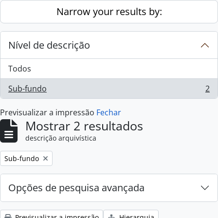
Skip to main content
Narrow your results by:
Nível de descrição
Todos
Sub-fundo
2
, 2 resultados
Previsualizar a impressão
Fechar
Mostrar 2 resultados
descrição arquivística
Remove filter:
Sub-fundo
Opções de pesquisa avançada
Previsualizar a impressão
Hierarquia