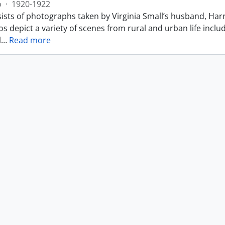
o
·
1920-1922
ists of photographs taken by Virginia Small’s husband, Harr
s depict a variety of scenes from rural and urban life includ
l
…
Read more