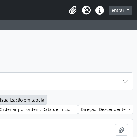
entrar
Clipboard
Idioma
Ligações rápidas
isualização em tabela
Ordenar por ordem: Data de início
Direção: Descendente
Adici