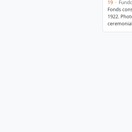
19
·
Fund
Fonds cons
1922. Photo
ceremonia