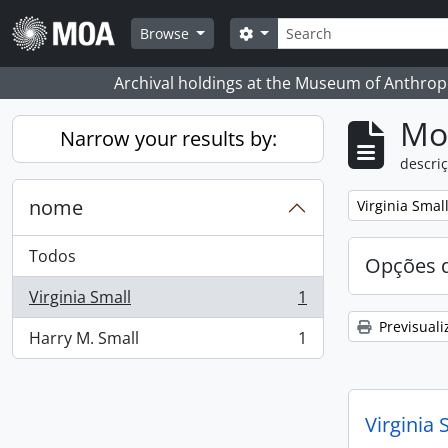
Skip to main content
Pesquisar
Search options
Browse
Archival holdings at the Museum of Anthropo
Mos
Narrow your results by:
descriç
nome
Remove filter:
Virginia Smal
Todos
Opções d
Virginia Small
1
, 1 resultados
Previsuali
Harry M. Small
1
, 1 resultados
Virginia 