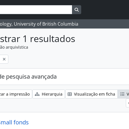
Search in browse page
logy, University of British Columbia
trar 1 resultados
ão arquivística
l
e pesquisa avançada
zar a impressão
Hierarquia
Visualização em ficha
V
Small fonds