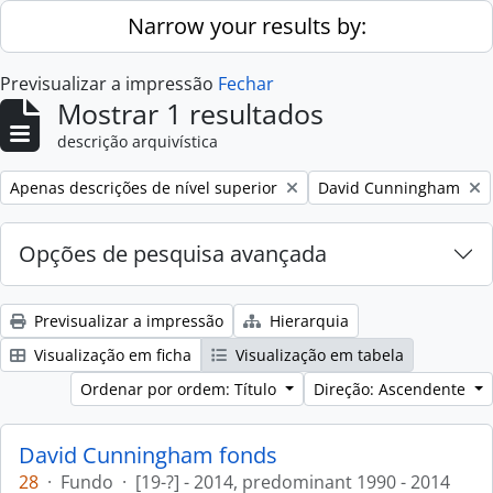
Skip to main content
Narrow your results by:
Previsualizar a impressão
Fechar
Mostrar 1 resultados
descrição arquivística
Remove filter:
Remove filter:
Apenas descrições de nível superior
David Cunningham
Opções de pesquisa avançada
Previsualizar a impressão
Hierarquia
Visualização em ficha
Visualização em tabela
Ordenar por ordem: Título
Direção: Ascendente
David Cunningham fonds
28
·
Fundo
·
[19-?] - 2014, predominant 1990 - 2014