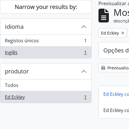
Previsualizar
Skip to main content
Narrow your results by:
Mos
descriçã
Idioma
Remove filter:
Ed Eckley
Registos únicos
1
, 1 resultados
Opções d
Inglês
1
, 1 resultados
Previsualiz
produtor
Todos
Ed Eckley co
Ed Eckley
1
, 1 resultados
Ed Eckley co