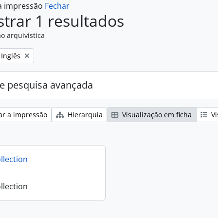
 a impressão
Fechar
trar 1 resultados
o arquivística
Remove filter:
Inglês
e pesquisa avançada
ar a impressão
Hierarquia
Visualização em ficha
Vi
llection
llection