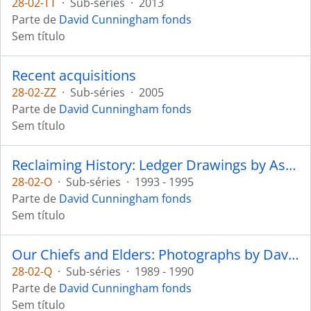
28-02-TT
·
Sub-séries
·
2013
Parte de
David Cunningham fonds
Sem título
Recent acquisitions
28-02-ZZ
·
Sub-séries
·
2005
Parte de
David Cunningham fonds
Sem título
Reclaiming History: Ledger Drawings by Assiniboine Artist Hongeeeysa
28-02-O
·
Sub-séries
·
1993 - 1995
Parte de
David Cunningham fonds
Sem título
Our Chiefs and Elders: Photographs by David Neel, Kwagiutl
28-02-Q
·
Sub-séries
·
1989 - 1990
Parte de
David Cunningham fonds
Sem título