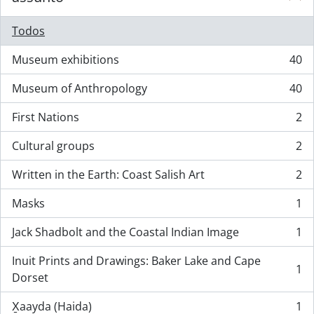
Todos
Museum exhibitions
40
, 40 resultados
Museum of Anthropology
40
, 40 resultados
First Nations
2
, 2 resultados
Cultural groups
2
, 2 resultados
Written in the Earth: Coast Salish Art
2
, 2 resultados
Masks
1
, 1 resultados
Jack Shadbolt and the Coastal Indian Image
1
, 1 resultados
Inuit Prints and Drawings: Baker Lake and Cape
1
, 1 resultados
Dorset
X̱aayda (Haida)
1
, 1 resultados