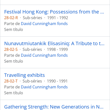
Festival Hong Kong: Possessions from the Past: Objects from a Lifetime of Change and Contrasts: Hong Kong’s New Territories in the 20th Century
28-02-R
·
Sub-séries
·
1991 - 1992
Parte de
David Cunningham fonds
Sem título
Nunavutmiutankik Elisasiniq: A Tribute to the People of Nunavut
28-02-S
·
Sub-séries
·
1998 - 1999
Parte de
David Cunningham fonds
Sem título
Travelling exhibits
28-02-T
·
Sub-séries
·
1990 - 1991
Parte de
David Cunningham fonds
Sem título
Gathering Strength: New Generations in Northwest Coast Art