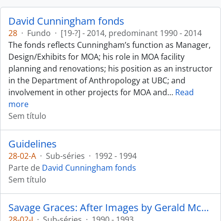
David Cunningham fonds
28
·
Fundo
·
[19-?] - 2014, predominant 1990 - 2014
The fonds reflects Cunningham’s function as Manager,
Design/Exhibits for MOA; his role in MOA facility
planning and renovations; his position as an instructor
in the Department of Anthropology at UBC; and
involvement in other projects for MOA and
…
Read
more
Sem título
Guidelines
28-02-A
·
Sub-séries
·
1992 - 1994
Parte de
David Cunningham fonds
Sem título
Savage Graces: After Images by Gerald McMaster
28-02-I
·
Sub-séries
·
1990 - 1993