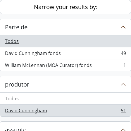
Skip to main content
Narrow your results by:
Parte de
Todos
David Cunningham fonds
49
, 49 resultados
William McLennan (MOA Curator) fonds
1
, 1 resultados
produtor
Todos
David Cunningham
51
, 51 resultados
assunto