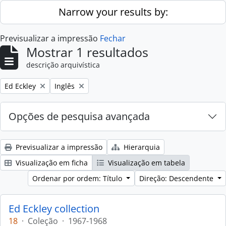
Skip to main content
Narrow your results by:
Previsualizar a impressão
Fechar
Mostrar 1 resultados
descrição arquivística
Remove filter:
Remove filter:
Ed Eckley
Inglês
Opções de pesquisa avançada
Previsualizar a impressão
Hierarquia
Visualização em ficha
Visualização em tabela
Ordenar por ordem: Título
Direção: Descendente
Ed Eckley collection
18
·
Coleção
·
1967-1968