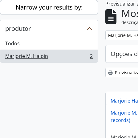
Previsualizar
Skip to main content
Narrow your results by:
Mos
descriçã
produtor
Remove filter:
Marjorie M. H
Todos
Opções d
Marjorie M. Halpin
2
, 2 resultados
Previsualiz
Marjorie Ha
Marjorie M.
Marjorie Ha
records)
Marjorie M.