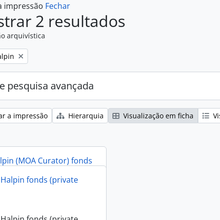
 a impressão
Fechar
trar 2 resultados
o arquivística
alpin
e pesquisa avançada
ar a impressão
Hierarquia
Visualização em ficha
Vi
lpin (MOA Curator) fonds
 Halpin fonds (private
lpin (MOA Curator) fonds
 Halpin fonds (private