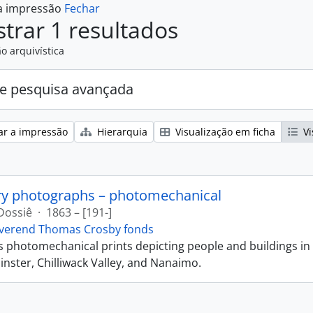
 a impressão
Fechar
trar 1 resultados
o arquivística
e pesquisa avançada
ar a impressão
Hierarquia
Visualização em ficha
Vi
ry photographs – photomechanical
Dossiê
·
1863 – [191-]
verend Thomas Crosby fonds
ns photomechanical prints depicting people and buildings in
ster, Chilliwack Valley, and Nanaimo.