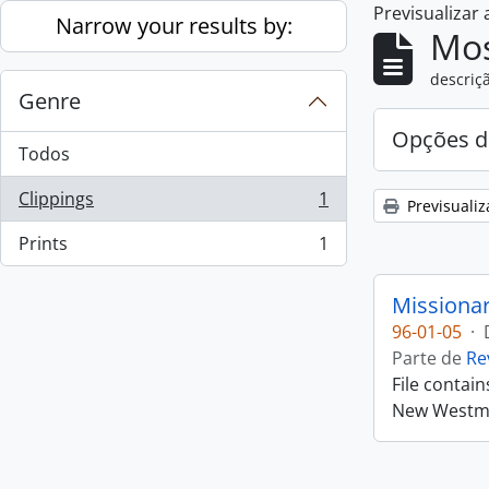
Previsualizar
Skip to main content
Narrow your results by:
Mos
descriçã
Genre
Opções d
Todos
Clippings
1
Previsualiz
, 1 resultados
Prints
1
, 1 resultados
Missiona
96-01-05
·
Parte de
Re
File contai
New Westmin