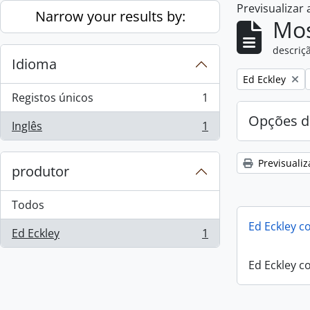
Previsualizar
Skip to main content
Narrow your results by:
Mos
descriçã
Idioma
Remove filter:
Ed Eckley
Registos únicos
1
, 1 resultados
Opções d
Inglês
1
, 1 resultados
Previsualiz
produtor
Todos
Ed Eckley co
Ed Eckley
1
, 1 resultados
Ed Eckley co