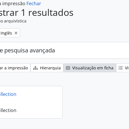
 a impressão
Fechar
trar 1 resultados
o arquivística
Remove filter:
Inglês
e pesquisa avançada
ar a impressão
Hierarquia
Visualização em ficha
Vi
llection
llection