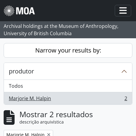
Skip to main content
Togg
Archival holdings at the Museum of Anthropology,
University of British Columbia
Narrow your results by:
produtor
Todos
Marjorie M. Halpin
2
, 2 resultados
Mostrar 2 resultados
descrição arquivística
Remove filter:
Marjorie M. Halpin