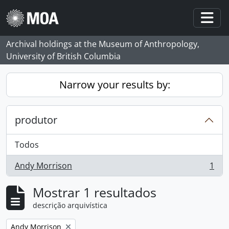
Skip to main content
Togg
Archival holdings at the Museum of Anthropology,
University of British Columbia
Narrow your results by:
produtor
Todos
Andy Morrison
1
, 1 resultados
Mostrar 1 resultados
descrição arquivística
Remove filter:
Andy Morrison