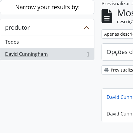
Previsualizar
Skip to main content
Narrow your results by:
Mos
descriçã
produtor
Remove filter:
Apenas descri
Todos
Opções d
David Cunningham
1
, 1 resultados
Previsualiz
David Cunn
David Cunn