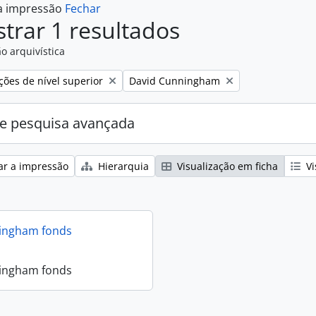
 a impressão
Fechar
trar 1 resultados
o arquivística
Remove filter:
ções de nível superior
David Cunningham
e pesquisa avançada
ar a impressão
Hierarquia
Visualização em ficha
Vi
ingham fonds
ingham fonds